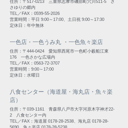
住所：〒517-0213　三重県志摩市磯部町穴川511-5　さ
さゆりの郷内
TEL／FAX：0599-55-2026
営業時間：平日 9:00～17:00、土日祝 9:00～17:30
定休日：年中無休
一色店・一色うみ丸 ・一色魚々楽店
住所：〒444-0424　愛知県西尾市一色町小藪船江東
176　一色さかな広場内
TEL／FAX：0563-72-3707
営業時間：9:00～17:00
定休日：水曜日
八食センター（海道屋・海丸店・魚々楽
店）
住所：〒039-1161　青森県八戸市大字河原木字神才22-
2　八食センター内
TEL／FAX：海道屋 0178-28-2538、海丸店 0178-28-
5690、魚々楽店 0178-28-5238